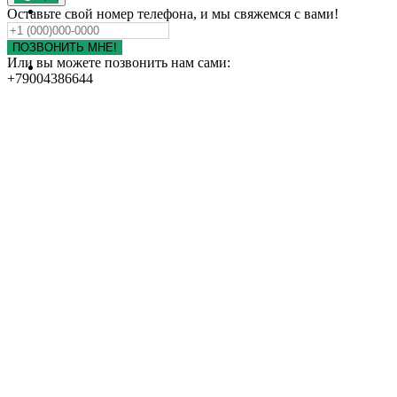
ПОРТФОЛИО
Оставьте свой номер телефона, и мы свяжемся с вами!
КОНТАКТЫ
ОТЗЫВЫ
ПОЗВОНИТЬ МНЕ!
Или вы можете позвонить нам сами:
НАШИ ДРУЗЬЯ
+79004386644