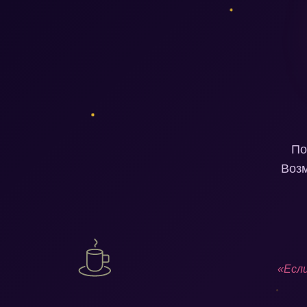
По
Возм
«Если