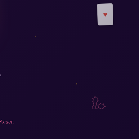
?
 Алиса