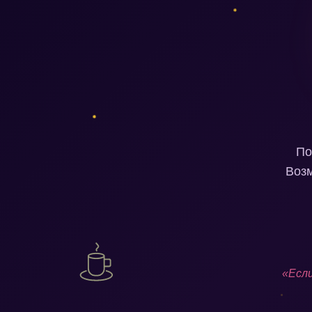
По
Возм
«Если