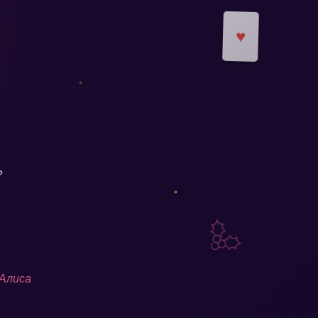
?
 Алиса